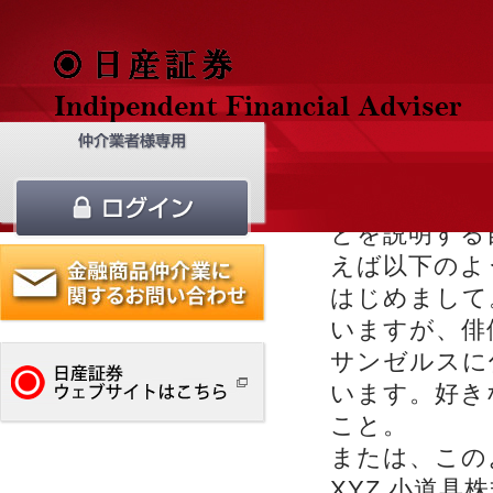
ホーム
サンプルページ
>
これはサンプ
マでは) サ
投稿とは異な
とを説明する
えば以下のよ
はじめまして
いますが、俳
サンゼルスに
います。好き
こと。
または、この
XYZ 小道具